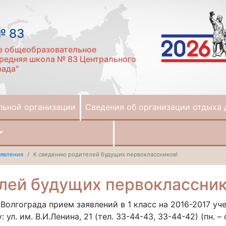
№ 83
е общеобразовательное
редняя школа № 83 Центрального
рада"
льной организации
Сведения об организации отдыха 
явления
К сведению родителей будущих первоклассников!
лей будущих первоклассник
олгограда прием заявлений в 1 класс на 2016-2017 уче
л. им. В.И.Ленина, 21 (тел. 33-44-43, 33-44-42) (пн. – с