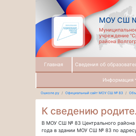
МОУ СШ 
Муниципально
учреждение "С
района Волгог
Главная
Сведения об образовате
Информация
Ошколе.ру
Официальный сайт МОУ СШ № 83
Объ
К сведению родите
В МОУ СШ № 83 Центрального района В
года в здании МОУ СШ № 83 по адресу: у