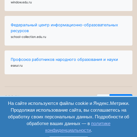
window.edu.ru
Федеральный центр информационно-образовательных
ресурсов
school-collection.edu.ru
Профсоюз работников народного образования и науки
eseur.ru
ООО "Центр
Найти
образования и
На сайте используются файлы cookie и Яндекс.Метрики.
вход
консалтинга"
Продолжая использование сайта, вы соглашаетесь на
Версия
Волгоград 2008-
обработку своих персональных данных. Подробности об
регистрация
сайта для
2026
обработке ваших данных — в
политике
слабовидящих
конфиденциальности
.
Сайт создан на
конструкторе