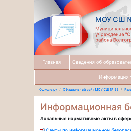
МОУ СШ 
Муниципально
учреждение "С
района Волгог
Главная
Сведения об образовате
Информация
Ошколе.ру
Официальный сайт МОУ СШ № 83
Раз
Информационная б
Локальные нормативные акты в сфер
Сайты по информационной безопас