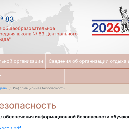
№ 83
е общеобразовательное
редняя школа № 83 Центрального
рада"
льной организации
Сведения об организации отдыха 
делы
Информационная безопасность
езопасность
е обеспечения информационной безопасности обуча
ности.pdf