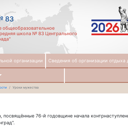
№ 83
е общеобразовательное
редняя школа № 83 Центрального
рада"
льной организации
Сведения об организации отдыха 
ости
Уроки мужества
а, посвящённые 76-й годовщине начала контрнаступле
нград".