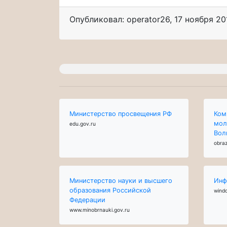
Опубликовал: operator26
,
17 ноября 20
Министерство просвещения РФ
Ком
мол
edu.gov.ru
Вол
obraz
Министерство науки и высшего
Инф
образования Российской
wind
Федерации
www.minobrnauki.gov.ru