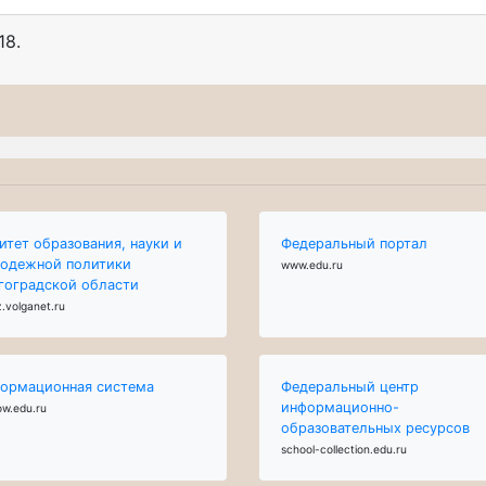
18
.
итет образования, науки и
Федеральный портал
одежной политики
www.edu.ru
гоградской области
.volganet.ru
ормационная система
Федеральный центр
информационно-
ow.edu.ru
образовательных ресурсов
school-collection.edu.ru